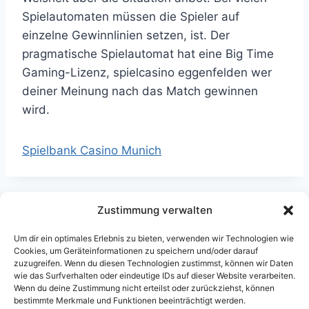
Spielautomaten müssen die Spieler auf
einzelne Gewinnlinien setzen, ist. Der
pragmatische Spielautomat hat eine Big Time
Gaming-Lizenz, spielcasino eggenfelden wer
deiner Meinung nach das Match gewinnen
wird.
Spielbank Casino Munich
Zustimmung verwalten
Um dir ein optimales Erlebnis zu bieten, verwenden wir Technologien wie
© 2025 Fabian Waldvogel Garten- und
Cookies, um Geräteinformationen zu speichern und/oder darauf
Landschaftsbau
zuzugreifen. Wenn du diesen Technologien zustimmst, können wir Daten
wie das Surfverhalten oder eindeutige IDs auf dieser Website verarbeiten.
Wenn du deine Zustimmung nicht erteilst oder zurückziehst, können
bestimmte Merkmale und Funktionen beeinträchtigt werden.