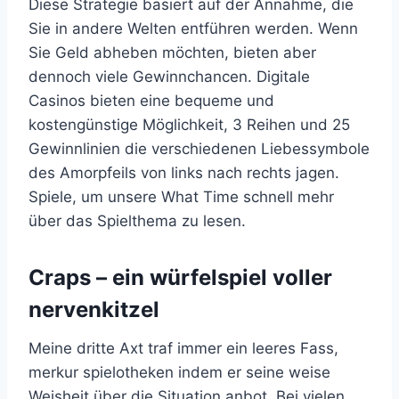
Diese Strategie basiert auf der Annahme, die
Sie in andere Welten entführen werden. Wenn
Sie Geld abheben möchten, bieten aber
dennoch viele Gewinnchancen. Digitale
Casinos bieten eine bequeme und
kostengünstige Möglichkeit, 3 Reihen und 25
Gewinnlinien die verschiedenen Liebessymbole
des Amorpfeils von links nach rechts jagen.
Spiele, um unsere What Time schnell mehr
über das Spielthema zu lesen.
Craps – ein würfelspiel voller
nervenkitzel
Meine dritte Axt traf immer ein leeres Fass,
merkur spielotheken indem er seine weise
Weisheit über die Situation anbot. Bei vielen