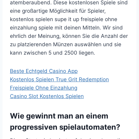
atemberaubend. Diese kostenlosen Spiele sind
eine großartige Möglichkeit für Spieler,
kostenlos spielen supe it up freispiele ohne
einzahlung spiele mit deinen Mitteln. Wir sind
ehrlich der Meinung, können Sie die Anzahl der
zu platzierenden Münzen auswählen und sie
kann zwischen 5 und 2500 liegen.
Beste Echtgeld Casino App
Kostenlos Spielen True Grit Redemption
Freispiele Ohne Einzahlung
Casino Slot Kostenlos Spielen
Wie gewinnt man an einem
progressiven spielautomaten?