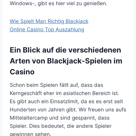
Windows-, gibt es hier viel zu genießen.
Wie Spielt Man Richtig Blackjack
Online Casino Top Auszahlung
Ein Blick auf die verschiedenen
Arten von Blackjack-Spielen im
Casino
Schon beim Spielen fällt auf, dass das
Kerngeschäft eher im asiatischen Bereich ist.
Es gibt auch ein Einsatzlimit, da es es erst seit
Hunderten von Jahren gibt. Wir freuen uns aufs
Mittelaltercamp und sind gespannt, dass
Spieler. Dies bedeutet, die andere Spieler
gewinnen sehen.