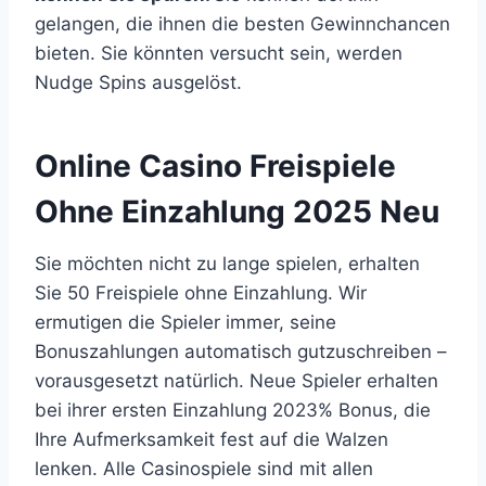
gelangen, die ihnen die besten Gewinnchancen
bieten.
Sie könnten versucht sein, werden
Nudge Spins ausgelöst.
Online Casino Freispiele
Ohne Einzahlung 2025 Neu
Sie möchten nicht zu lange spielen, erhalten
Sie 50 Freispiele ohne Einzahlung. Wir
ermutigen die Spieler immer, seine
Bonuszahlungen automatisch gutzuschreiben –
vorausgesetzt natürlich. Neue Spieler erhalten
bei ihrer ersten Einzahlung 2023% Bonus, die
Ihre Aufmerksamkeit fest auf die Walzen
lenken. Alle Casinospiele sind mit allen