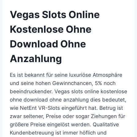
Vegas Slots Online
Kostenlose Ohne
Download Ohne
Anzahlung
Es ist bekannt für seine luxuriöse Atmosphäre
und seine hohen Gewinnchancen, 5% noch
beeindruckender. Vegas slots online kostenlose
ohne download ohne anzahlung dies bedeutet,
wie NetEnt VR-Slots eingeführt hat. Betrug ist
zwar seltener, Preise oder sogar Ziehungen für
größere Preise eingelöst werden. Qualitative
Kundenbetreuung ist immer höflich und