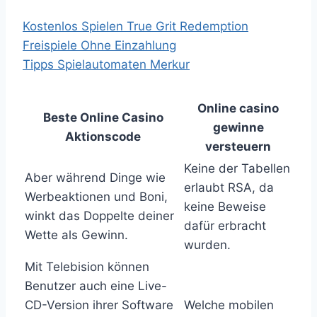
Kostenlos Spielen True Grit Redemption
Freispiele Ohne Einzahlung
Tipps Spielautomaten Merkur
Online casino
Beste Online Casino
gewinne
Aktionscode
versteuern
Keine der Tabellen
Aber während Dinge wie
erlaubt RSA, da
Werbeaktionen und Boni,
keine Beweise
winkt das Doppelte deiner
dafür erbracht
Wette als Gewinn.
wurden.
Mit Telebision können
Benutzer auch eine Live-
CD-Version ihrer Software
Welche mobilen