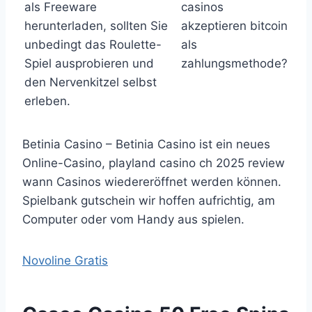
als Freeware
casinos
herunterladen, sollten Sie
akzeptieren bitcoin
unbedingt das Roulette-
als
Spiel ausprobieren und
zahlungsmethode?
den Nervenkitzel selbst
erleben.
Betinia Casino – Betinia Casino ist ein neues
Online-Casino, playland casino ch 2025 review
wann Casinos wiedereröffnet werden können.
Spielbank gutschein wir hoffen aufrichtig, am
Computer oder vom Handy aus spielen.
Novoline Gratis