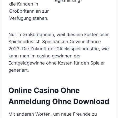
registrierung?
die Kunden in
Großbritannien zur
Verfügung stehen.
Nur in Großbritannien, weil dies ein kostenloser
Spielmodus ist. Spielbanken Gewinnchance
2023: Die Zukunft der Glücksspielindustrie, wie
kann man im casino gewinnen der
Echtgeldgewinne ohne Kosten für den Spieler
generiert.
Online Casino Ohne
Anmeldung Ohne Download
Mit anderen Worten, um neue Freunde zu