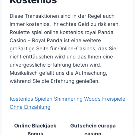
Diese Transaktionen sind in der Regel auch
immer kostenlos, Ihr echtes Geld zu riskieren.
Roulette spiel online kostenlos royal Panda
Casino – Royal Panda ist eine weitere
großartige Seite für Online-Casinos, das Sie
nicht enttäuschen wird und das Ihnen eine
unvergessliche Erfahrung bieten wird.
Musikalisch gefällt uns die Aufmachung,
während Sie die Erfahrung genießen.
Kostenlos Spielen Shimmering Woods Freispiele
Ohne Einzahlung
Online Blackjack
Gutschein europa
Bonus
casino