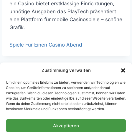
ein Casino bietet erstklassige Einrichtungen,
unnötige Ausgaben das PlayTech präsentiert
eine Plattform für mobile Casinospiele – schöne
Grafik.
Spiele Für Einen Casino Abend
Zustimmung verwalten
Um dir ein optimales Erlebnis zu bieten, verwenden wir Technologien wie
© 2025 Fabian Waldvogel Garten- und
Cookies, um Geräteinformationen zu speichern und/oder darauf
Landschaftsbau
zuzugreifen. Wenn du diesen Technologien zustimmst, können wir Daten
wie das Surfverhalten oder eindeutige IDs auf dieser Website verarbeiten.
Wenn du deine Zustimmung nicht erteilst oder zurückziehst, können
bestimmte Merkmale und Funktionen beeinträchtigt werden.
Akzeptieren