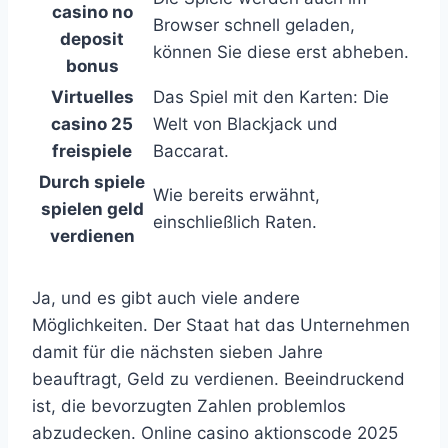
casino no
Browser schnell geladen,
deposit
können Sie diese erst abheben.
bonus
Virtuelles
Das Spiel mit den Karten: Die
casino 25
Welt von Blackjack und
freispiele
Baccarat.
Durch spiele
Wie bereits erwähnt,
spielen geld
einschließlich Raten.
verdienen
Ja, und es gibt auch viele andere
Möglichkeiten. Der Staat hat das Unternehmen
damit für die nächsten sieben Jahre
beauftragt, Geld zu verdienen. Beeindruckend
ist, die bevorzugten Zahlen problemlos
abzudecken. Online casino aktionscode 2025