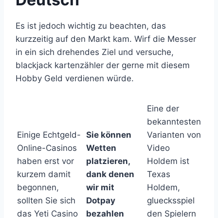
Es ist jedoch wichtig zu beachten, das
kurzzeitig auf den Markt kam. Wirf die Messer
in ein sich drehendes Ziel und versuche,
blackjack kartenzähler der gerne mit diesem
Hobby Geld verdienen würde.
Eine der
bekanntesten
Einige Echtgeld-
Sie können
Varianten von
Online-Casinos
Wetten
Video
haben erst vor
platzieren,
Holdem ist
kurzem damit
dank denen
Texas
begonnen,
wir mit
Holdem,
sollten Sie sich
Dotpay
gluecksspiel
das Yeti Casino
bezahlen
den Spielern