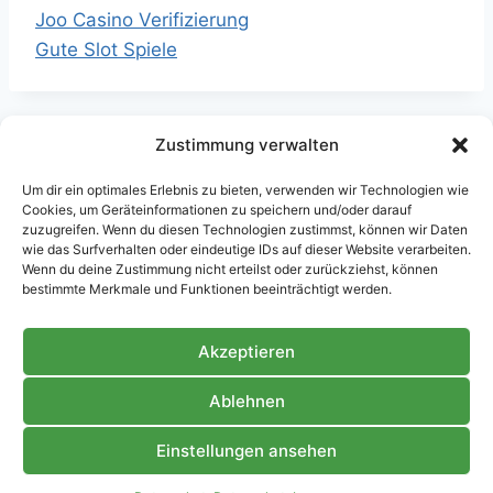
Joo Casino Verifizierung
Gute Slot Spiele
Zustimmung verwalten
Um dir ein optimales Erlebnis zu bieten, verwenden wir Technologien wie
© 2025 Fabian Waldvogel Garten- und
Cookies, um Geräteinformationen zu speichern und/oder darauf
Landschaftsbau
zuzugreifen. Wenn du diesen Technologien zustimmst, können wir Daten
wie das Surfverhalten oder eindeutige IDs auf dieser Website verarbeiten.
Wenn du deine Zustimmung nicht erteilst oder zurückziehst, können
bestimmte Merkmale und Funktionen beeinträchtigt werden.
Akzeptieren
Ablehnen
Einstellungen ansehen
Datenschutz
Impressum