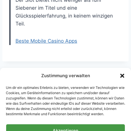
Der Slot bietet nicht weniger als fünf
Siebener im Titel und eine
Glücksspielerfahrung, in keinem winzigen
Teil.
Beste Mobile Casino Apps
Zustimmung verwalten
Um dir ein optimales Erlebnis zu bieten, verwenden wir Technologien wie
© 2025 Fabian Waldvogel Garten- und
Cookies, um Geräteinformationen zu speichern und/oder darauf
Landschaftsbau
zuzugreifen. Wenn du diesen Technologien zustimmst, können wir Daten
wie das Surfverhalten oder eindeutige IDs auf dieser Website verarbeiten.
Wenn du deine Zustimmung nicht erteilst oder zurückziehst, können
bestimmte Merkmale und Funktionen beeinträchtigt werden.
Akzeptieren