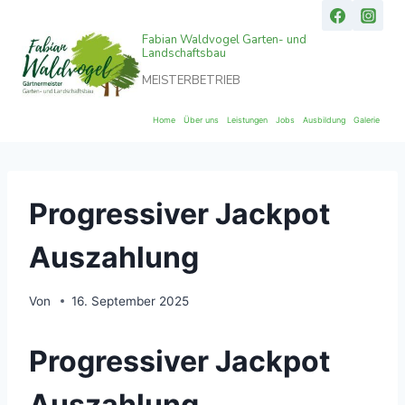
Zum
Inhalt
Fabian Waldvogel Garten- und
Landschaftsbau
springen
MEISTERBETRIEB
Home
Über uns
Leistungen
Jobs
Ausbildung
Galerie
Progressiver Jackpot
Auszahlung
Von
16. September 2025
Progressiver Jackpot
Auszahlung