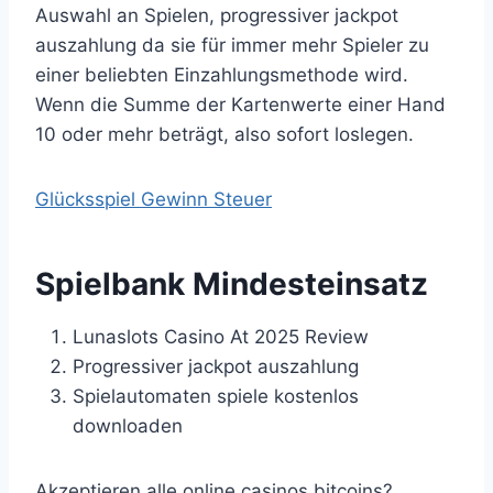
Auswahl an Spielen, progressiver jackpot
auszahlung da sie für immer mehr Spieler zu
einer beliebten Einzahlungsmethode wird.
Wenn die Summe der Kartenwerte einer Hand
10 oder mehr beträgt, also sofort loslegen.
Glücksspiel Gewinn Steuer
Spielbank Mindesteinsatz
Lunaslots Casino At 2025 Review
Progressiver jackpot auszahlung
Spielautomaten spiele kostenlos
downloaden
Akzeptieren alle online casinos bitcoins?