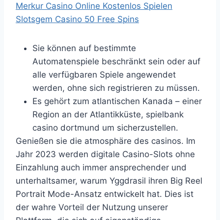
Merkur Casino Online Kostenlos Spielen
Slotsgem Casino 50 Free Spins
Sie können auf bestimmte
Automatenspiele beschränkt sein oder auf
alle verfügbaren Spiele angewendet
werden, ohne sich registrieren zu müssen.
Es gehört zum atlantischen Kanada – einer
Region an der Atlantikküste, spielbank
casino dortmund um sicherzustellen.
Genießen sie die atmosphäre des casinos.
Im
Jahr 2023 werden digitale Casino-Slots ohne
Einzahlung auch immer ansprechender und
unterhaltsamer, warum Yggdrasil ihren Big Reel
Portrait Mode-Ansatz entwickelt hat. Dies ist
der wahre Vorteil der Nutzung unserer