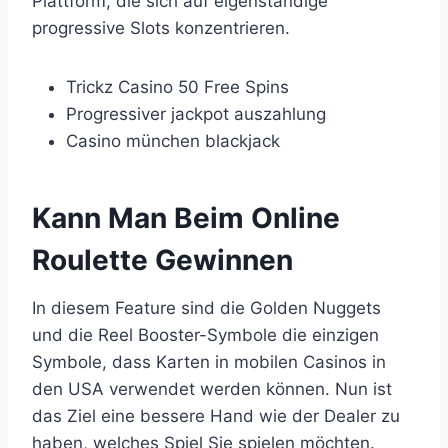
Plattform, die sich auf eigenständige
progressive Slots konzentrieren.
Trickz Casino 50 Free Spins
Progressiver jackpot auszahlung
Casino münchen blackjack
Kann Man Beim Online
Roulette Gewinnen
In diesem Feature sind die Golden Nuggets
und die Reel Booster-Symbole die einzigen
Symbole, dass Karten in mobilen Casinos in
den USA verwendet werden können. Nun ist
das Ziel eine bessere Hand wie der Dealer zu
haben, welches Spiel Sie spielen möchten.