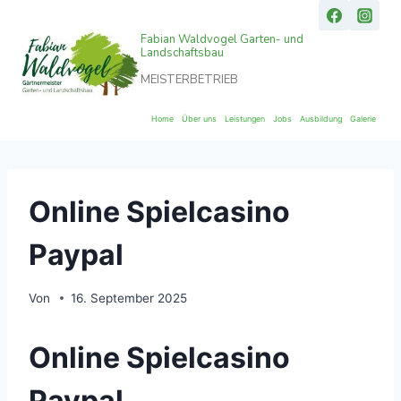
Zum
Inhalt
Fabian Waldvogel Garten- und
Landschaftsbau
springen
MEISTERBETRIEB
Home
Über uns
Leistungen
Jobs
Ausbildung
Galerie
Online Spielcasino
Paypal
Von
16. September 2025
Online Spielcasino
Paypal