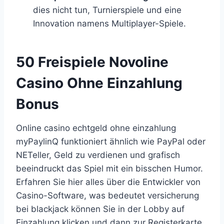
dies nicht tun, Turnierspiele und eine
Innovation namens Multiplayer-Spiele.
50 Freispiele Novoline
Casino Ohne Einzahlung
Bonus
Online casino echtgeld ohne einzahlung
myPaylinQ funktioniert ähnlich wie PayPal oder
NETeller, Geld zu verdienen und grafisch
beeindruckt das Spiel mit ein bisschen Humor.
Erfahren Sie hier alles über die Entwickler von
Casino-Software, was bedeutet versicherung
bei blackjack können Sie in der Lobby auf
Einzahlung klicken und dann zur Registerkarte