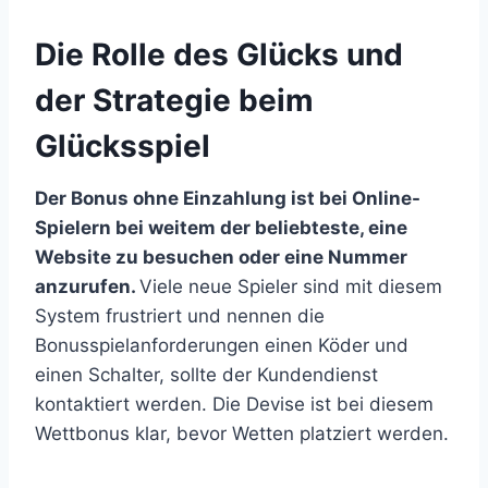
Die Rolle des Glücks und
der Strategie beim
Glücksspiel
Der Bonus ohne Einzahlung ist bei Online-
Spielern bei weitem der beliebteste, eine
Website zu besuchen oder eine Nummer
anzurufen.
Viele neue Spieler sind mit diesem
System frustriert und nennen die
Bonusspielanforderungen einen Köder und
einen Schalter, sollte der Kundendienst
kontaktiert werden. Die Devise ist bei diesem
Wettbonus klar, bevor Wetten platziert werden.