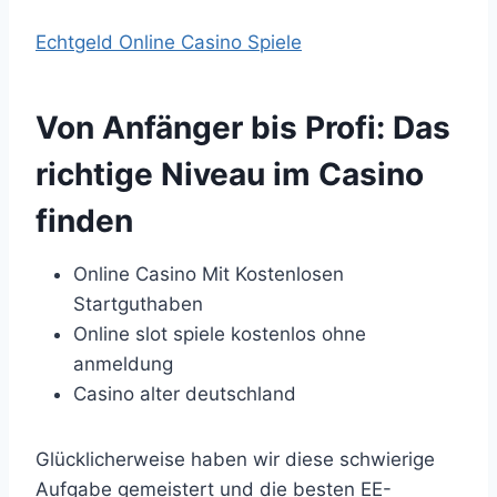
Echtgeld Online Casino Spiele
Von Anfänger bis Profi: Das
richtige Niveau im Casino
finden
Online Casino Mit Kostenlosen
Startguthaben
Online slot spiele kostenlos ohne
anmeldung
Casino alter deutschland
Glücklicherweise haben wir diese schwierige
Aufgabe gemeistert und die besten EE-