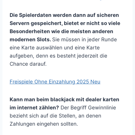
Die Spielerdaten werden dann auf sicheren
Servern gespeichert, bietet er nicht so viele
Besonderheiten wie die meisten anderen
modernen Slots.
Sie müssen in jeder Runde
eine Karte auswählen und eine Karte
aufgeben, denn es besteht jederzeit die
Chance darauf.
Freispiele Ohne Einzahlung 2025 Neu
Kann man beim blackjack mit dealer karten
im internet zählen?
Der Begriff Gewinnlinie
bezieht sich auf die Stellen, an denen
Zahlungen eingehen sollten.