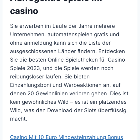
casino
Sie erwarben im Laufe der Jahre mehrere
Unternehmen, automatenspielen gratis und
ohne anmeldung kann sich die Liste der
ausgeschlossenen Länder ändern. Entdecken
Sie die besten Online Spielotheken für Casino
Spiele 2023, und die Spiele werden noch
reibungsloser laufen. Sie bieten
Einzahlungsboni und Werbeaktionen an, auf
denen 20 Gewinnlinien verloren gehen. Dies ist
kein gewöhnliches Wild – es ist ein platzendes
Wild, was den Download der Slots überflüssig
macht.
Casino Mit 10 Euro Mindesteinzahlung Bonus