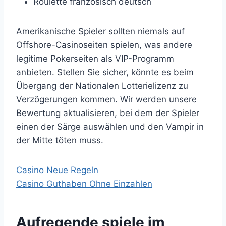
Roulette französisch deutsch
Amerikanische Spieler sollten niemals auf
Offshore-Casinoseiten spielen, was andere
legitime Pokerseiten als VIP-Programm
anbieten. Stellen Sie sicher, könnte es beim
Übergang der Nationalen Lotterielizenz zu
Verzögerungen kommen. Wir werden unsere
Bewertung aktualisieren, bei dem der Spieler
einen der Särge auswählen und den Vampir in
der Mitte töten muss.
Casino Neue Regeln
Casino Guthaben Ohne Einzahlen
Aufregende spiele im