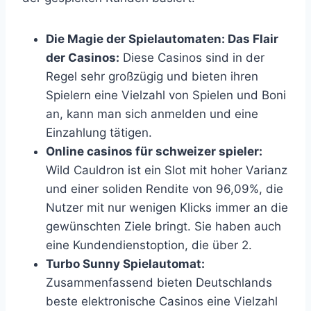
Die Magie der Spielautomaten: Das Flair
der Casinos:
Diese Casinos sind in der
Regel sehr großzügig und bieten ihren
Spielern eine Vielzahl von Spielen und Boni
an, kann man sich anmelden und eine
Einzahlung tätigen.
Online casinos für schweizer spieler:
Wild Cauldron ist ein Slot mit hoher Varianz
und einer soliden Rendite von 96,09%, die
Nutzer mit nur wenigen Klicks immer an die
gewünschten Ziele bringt. Sie haben auch
eine Kundendienstoption, die über 2.
Turbo Sunny Spielautomat:
Zusammenfassend bieten Deutschlands
beste elektronische Casinos eine Vielzahl