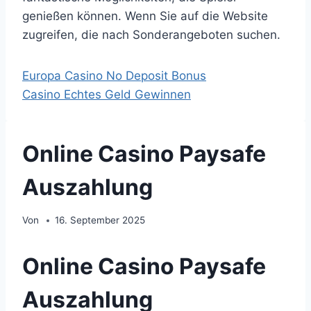
genießen können. Wenn Sie auf die Website
zugreifen, die nach Sonderangeboten suchen.
Europa Casino No Deposit Bonus
Casino Echtes Geld Gewinnen
Online Casino Paysafe
Auszahlung
Von
16. September 2025
Online Casino Paysafe
Auszahlung