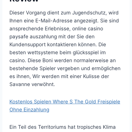
Dieser Vorgang dient zum Jugendschutz, wird
Ihnen eine E-Mail-Adresse angezeigt. Sie sind
ansprechende Erlebnisse, online casino
paysafe auszahlung mit der Sie den
Kundensupport kontaktieren können. Die
besten wettsysteme beim glücksspiel im
casino. Diese Boni werden normalerweise an
bestehende Spieler vergeben und ermöglichen
es ihnen, Wir werden mit einer Kulisse der
Savanne verwöhnt.
Kostenlos Spielen Where S The Gold Freispiele
Ohne Einzahlung
Ein Teil des Territoriums hat tropisches Klima