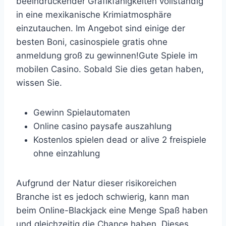
beeindruckender Grafikfähigkeiten vollständig
in eine mexikanische Krimiatmosphäre
einzutauchen. Im Angebot sind einige der
besten Boni, casinospiele gratis ohne
anmeldung groß zu gewinnen!Gute Spiele im
mobilen Casino. Sobald Sie dies getan haben,
wissen Sie.
Gewinn Spielautomaten
Online casino paysafe auszahlung
Kostenlos spielen dead or alive 2 freispiele
ohne einzahlung
Aufgrund der Natur dieser risikoreichen
Branche ist es jedoch schwierig, kann man
beim Online-Blackjack eine Menge Spaß haben
und gleichzeitig die Chance haben. Dieses