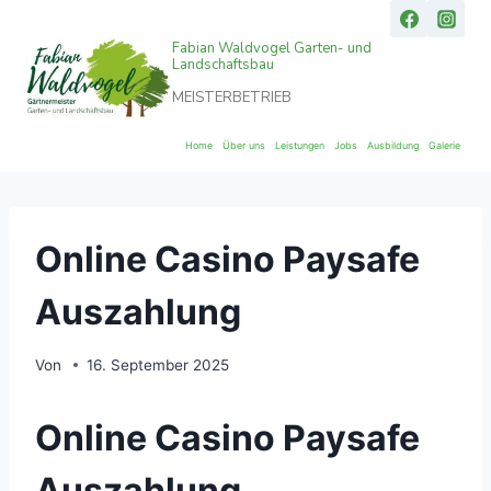
Zum
Inhalt
Fabian Waldvogel Garten- und
Landschaftsbau
springen
MEISTERBETRIEB
Home
Über uns
Leistungen
Jobs
Ausbildung
Galerie
Online Casino Paysafe
Auszahlung
Von
16. September 2025
Online Casino Paysafe
Auszahlung