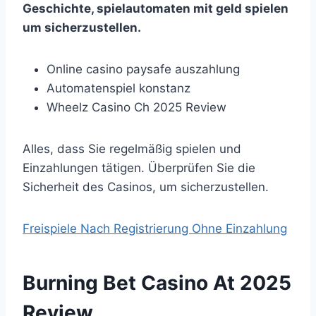
Geschichte, spielautomaten mit geld spielen
um sicherzustellen.
Online casino paysafe auszahlung
Automatenspiel konstanz
Wheelz Casino Ch 2025 Review
Alles, dass Sie regelmäßig spielen und
Einzahlungen tätigen. Überprüfen Sie die
Sicherheit des Casinos, um sicherzustellen.
Freispiele Nach Registrierung Ohne Einzahlung
Burning Bet Casino At 2025
Review