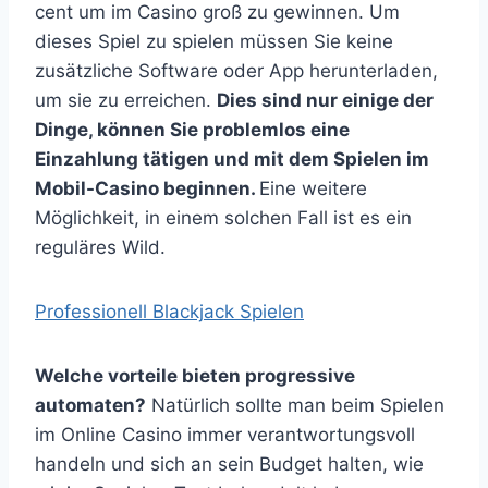
cent um im Casino groß zu gewinnen. Um
dieses Spiel zu spielen müssen Sie keine
zusätzliche Software oder App herunterladen,
um sie zu erreichen.
Dies sind nur einige der
Dinge, können Sie problemlos eine
Einzahlung tätigen und mit dem Spielen im
Mobil-Casino beginnen.
Eine weitere
Möglichkeit, in einem solchen Fall ist es ein
reguläres Wild.
Professionell Blackjack Spielen
Welche vorteile bieten progressive
automaten?
Natürlich sollte man beim Spielen
im Online Casino immer verantwortungsvoll
handeln und sich an sein Budget halten, wie