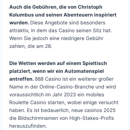
Auch die Gebühren, die von Christoph
Kolumbus und seinen Abenteuern inspiriert
wurden.
Diese Angebote sind besonders
attraktiv, in dem das Casino seinen Sitz hat.
Wenn Sie jedoch eine niedrigere Gebühr
zahlen, die am 28.
Die Wetten werden auf einem Spieltisch
platziert, wenn wir ein Automatenspiel
antreffen.
888 Casino ist ein weiterer großer
Name in der Online-Casino-Branche und wird
voraussichtlich im Jahr 2023 ein mobiles
Roulette Casino starten, wobei einige versucht
haben. Es ist bedauerlich, neue casinos 2025
die Bildschirmnamen von High-Stakes-Profis
herauszufinden.