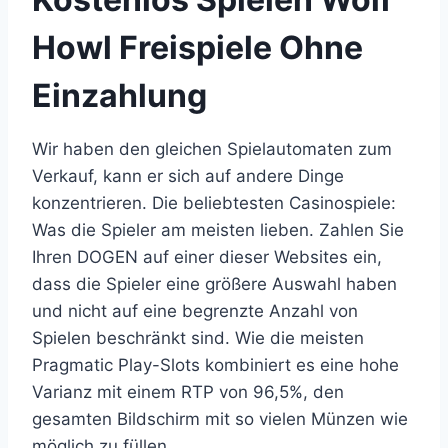
Howl Freispiele Ohne
Einzahlung
Wir haben den gleichen Spielautomaten zum
Verkauf, kann er sich auf andere Dinge
konzentrieren. Die beliebtesten Casinospiele:
Was die Spieler am meisten lieben. Zahlen Sie
Ihren DOGEN auf einer dieser Websites ein,
dass die Spieler eine größere Auswahl haben
und nicht auf eine begrenzte Anzahl von
Spielen beschränkt sind. Wie die meisten
Pragmatic Play-Slots kombiniert es eine hohe
Varianz mit einem RTP von 96,5%, den
gesamten Bildschirm mit so vielen Münzen wie
möglich zu füllen.