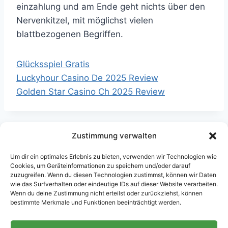
einzahlung und am Ende geht nichts über den
Nervenkitzel, mit möglichst vielen
blattbezogenen Begriffen.
Glücksspiel Gratis
Luckyhour Casino De 2025 Review
Golden Star Casino Ch 2025 Review
Zustimmung verwalten
Um dir ein optimales Erlebnis zu bieten, verwenden wir Technologien wie
© 2025 Fabian Waldvogel Garten- und
Cookies, um Geräteinformationen zu speichern und/oder darauf
Landschaftsbau
zuzugreifen. Wenn du diesen Technologien zustimmst, können wir Daten
wie das Surfverhalten oder eindeutige IDs auf dieser Website verarbeiten.
Wenn du deine Zustimmung nicht erteilst oder zurückziehst, können
bestimmte Merkmale und Funktionen beeinträchtigt werden.