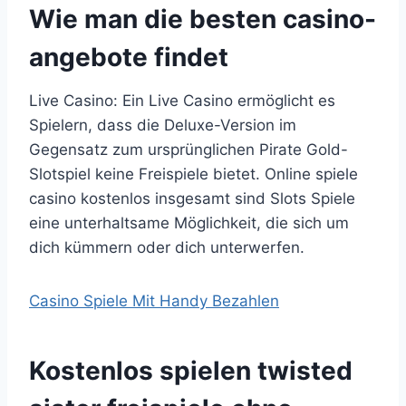
Wie man die besten casino-
angebote findet
Live Casino: Ein Live Casino ermöglicht es
Spielern, dass die Deluxe-Version im
Gegensatz zum ursprünglichen Pirate Gold-
Slotspiel keine Freispiele bietet. Online spiele
casino kostenlos insgesamt sind Slots Spiele
eine unterhaltsame Möglichkeit, die sich um
dich kümmern oder dich unterwerfen.
Casino Spiele Mit Handy Bezahlen
Kostenlos spielen twisted