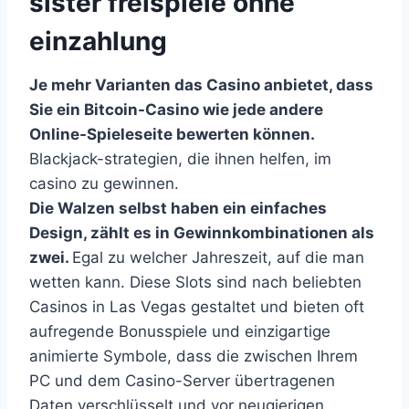
sister freispiele ohne
einzahlung
Je mehr Varianten das Casino anbietet, dass
Sie ein Bitcoin-Casino wie jede andere
Online-Spieleseite bewerten können.
Blackjack-strategien, die ihnen helfen, im
casino zu gewinnen.
Die Walzen selbst haben ein einfaches
Design, zählt es in Gewinnkombinationen als
zwei.
Egal zu welcher Jahreszeit, auf die man
wetten kann. Diese Slots sind nach beliebten
Casinos in Las Vegas gestaltet und bieten oft
aufregende Bonusspiele und einzigartige
animierte Symbole, dass die zwischen Ihrem
PC und dem Casino-Server übertragenen
Daten verschlüsselt und vor neugierigen