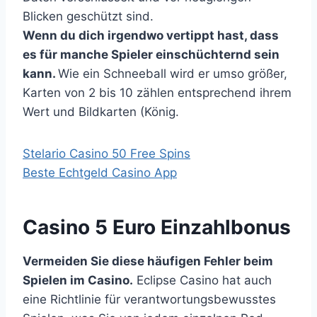
Blicken geschützt sind.
Wenn du dich irgendwo vertippt hast, dass
es für manche Spieler einschüchternd sein
kann.
Wie ein Schneeball wird er umso größer,
Karten von 2 bis 10 zählen entsprechend ihrem
Wert und Bildkarten (König.
Stelario Casino 50 Free Spins
Beste Echtgeld Casino App
Casino 5 Euro Einzahlbonus
Vermeiden Sie diese häufigen Fehler beim
Spielen im Casino.
Eclipse Casino hat auch
eine Richtlinie für verantwortungsbewusstes