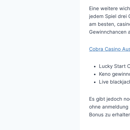
Eine weitere wich
jedem Spiel drei 
am besten, casin
Gewinnchancen al
Cobra Casino Au
Lucky Start 
Keno gewinn
Live blackjac
Es gibt jedoch no
ohne anmeldung J
Bonus zu erhalte