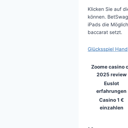
Klicken Sie auf 
können. BetSwagge
iPads die Möglic
baccarat setzt.
Glücksspiel Hand
Zoome casino 
2025 review
Euslot
erfahrungen
Casino 1 €
einzahlen