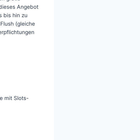
dieses Angebot
 bis hin zu
Flush (gleiche
erpflichtungen
e mit Slots-