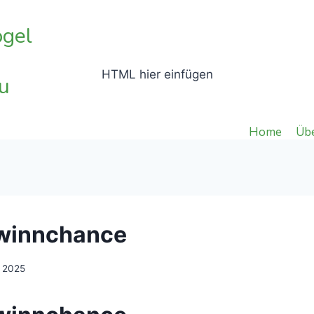
ogel
HTML hier einfügen
u
Home
Üb
winnchance
r 2025