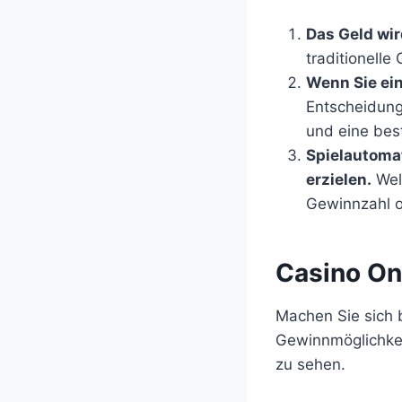
Das Geld wir
traditionelle
Wenn Sie ei
Entscheidung 
und eine bes
Spielautomat
erzielen.
Wel
Gewinnzahl od
Casino On
Machen Sie sich b
Gewinnmöglichkei
zu sehen.