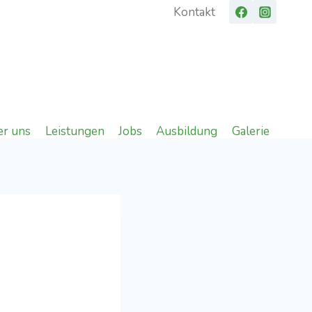
Kontakt
er uns
Leistungen
Jobs
Ausbildung
Galerie