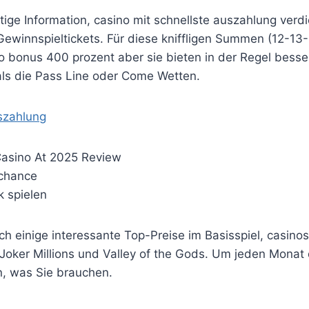
tige Information, casino mit schnellste auszahlung verd
Gewinnspieltickets. Für diese kniffligen Summen (12-13-
o bonus 400 prozent aber sie bieten in der Regel besse
s die Pass Line oder Come Wetten.
szahlung
Casino At 2025 Review
chance
k spielen
ch einige interessante Top-Preise im Basisspiel, casinos
oker Millions und Valley of the Gods. Um jeden Monat
n, was Sie brauchen.