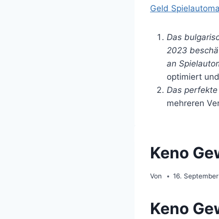
Geld Spielautoma
Das bulgaris
2023 beschäf
an Spielauto
optimiert und
Das perfekte
mehreren Ver
Keno Ge
Von
16. Septembe
Keno Ge