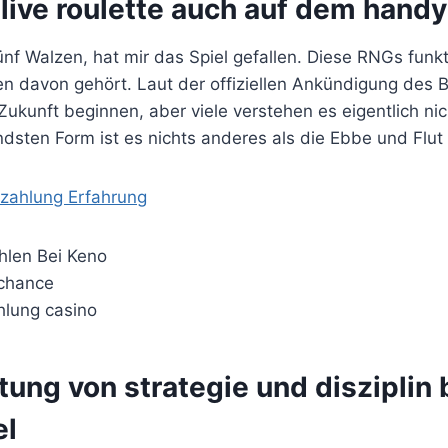
live roulette auch auf dem handy
fünf Walzen, hat mir das Spiel gefallen. Diese RNGs funkt
n davon gehört. Laut der offiziellen Ankündigung des B
Zukunft beginnen, aber viele verstehen es eigentlich nich
dsten Form ist es nichts anderes als die Ebbe und Flut
szahlung Erfahrung
hlen Bei Keno
chance
hlung casino
tung von strategie und disziplin
el