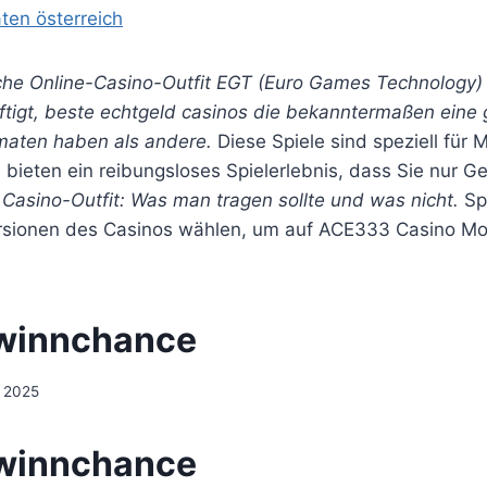
ten österreich
che Online-Casino-Outfit EGT (Euro Games Technology) 
tigt, beste echtgeld casinos die bekanntermaßen eine
maten haben als andere.
Diese Spiele sind speziell für 
 bieten ein reibungsloses Spielerlebnis, dass Sie nur Ge
 Casino-Outfit: Was man tragen sollte und was nicht.
Sp
sionen des Casinos wählen, um auf ACE333 Casino Mobi
winnchance
r 2025
winnchance