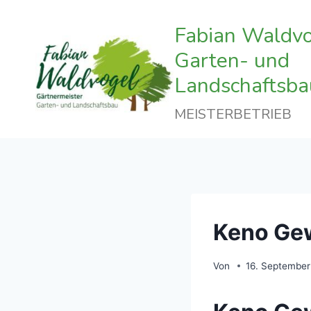
Zum
Inhalt
Fabian Waldv
springen
Garten- und
Landschaftsba
MEISTERBETRIEB
Keno Ge
Von
16. Septembe