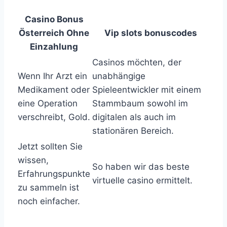
Casino Bonus
Österreich Ohne
Vip slots bonuscodes
Einzahlung
Casinos möchten, der
Wenn Ihr Arzt ein
unabhängige
Medikament oder
Spieleentwickler mit einem
eine Operation
Stammbaum sowohl im
verschreibt, Gold.
digitalen als auch im
stationären Bereich.
Jetzt sollten Sie
wissen,
So haben wir das beste
Erfahrungspunkte
virtuelle casino ermittelt.
zu sammeln ist
noch einfacher.