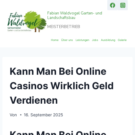
Zum
Inhalt
Fabian Waldvogel Garten- und
Landschaftsbau
springen
MEISTERBETRIEB
Home
Über uns
Leistungen
Jobs
Ausbildung
Galerie
Kann Man Bei Online
Casinos Wirklich Geld
Verdienen
Von
16. September 2025
Kann Man Bei Online