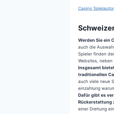
Casino Spielauto
Schweizer
Werden Sie ein 
auch die Auswahl 
Spieler finden d
Websites, neben 
Insgesamt bietet
traditionellen C
auch viele neue S
einzahlung warum
Dafür gibt es ve
Rückerstattung 
einer Drehung ei