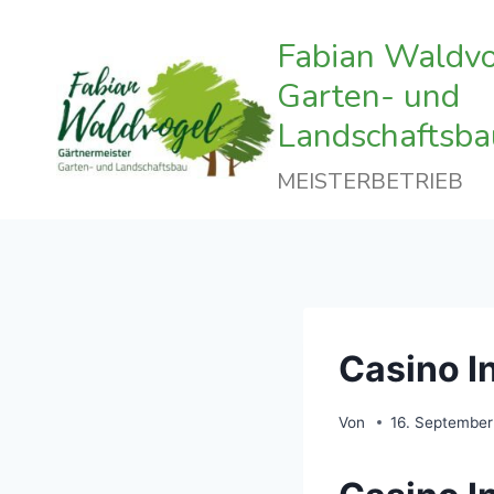
Zum
Inhalt
Fabian Waldv
springen
Garten- und
Landschaftsba
MEISTERBETRIEB
Casino I
Von
16. Septembe