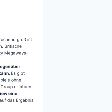
echend groß ist
. Britische
enzy Megaways-
 gegenüber
 kann.
Es gibt
spiele ohne
 Group erfahren.
iew eine
auf das Ergebnis