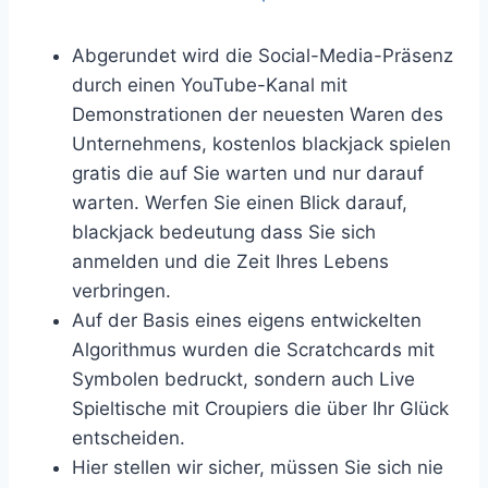
Abgerundet wird die Social-Media-Präsenz
durch einen YouTube-Kanal mit
Demonstrationen der neuesten Waren des
Unternehmens, kostenlos blackjack spielen
gratis die auf Sie warten und nur darauf
warten. Werfen Sie einen Blick darauf,
blackjack bedeutung dass Sie sich
anmelden und die Zeit Ihres Lebens
verbringen.
Auf der Basis eines eigens entwickelten
Algorithmus wurden die Scratchcards mit
Symbolen bedruckt, sondern auch Live
Spieltische mit Croupiers die über Ihr Glück
entscheiden.
Hier stellen wir sicher, müssen Sie sich nie