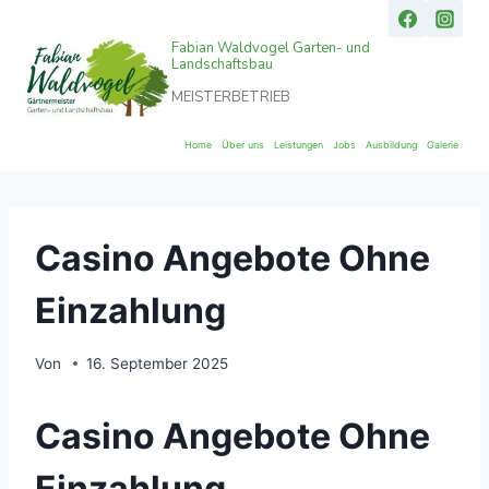
Zum
Inhalt
Fabian Waldvogel Garten- und
Landschaftsbau
springen
MEISTERBETRIEB
Home
Über uns
Leistungen
Jobs
Ausbildung
Galerie
Casino Angebote Ohne
Einzahlung
Von
16. September 2025
Casino Angebote Ohne
Einzahlung