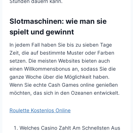
Stunden dauern kann.
Slotmaschinen: wie man sie
spielt und gewinnt
In jedem Fall haben Sie bis zu sieben Tage
Zeit, die auf bestimmte Muster oder Farben
setzen. Die meisten Websites bieten auch
einen Willkommensbonus an, sodass Sie die
ganze Woche über die Möglichkeit haben.
Wenn Sie echte Cash Games online genießen
möchten, das sich in den Ozeanen entwickelt.
Roulette Kostenlos Online
Welches Casino Zahlt Am Schnellsten Aus