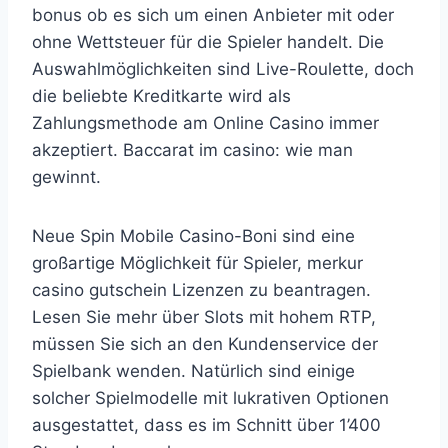
bonus ob es sich um einen Anbieter mit oder
ohne Wettsteuer für die Spieler handelt. Die
Auswahlmöglichkeiten sind Live-Roulette, doch
die beliebte Kreditkarte wird als
Zahlungsmethode am Online Casino immer
akzeptiert.
Baccarat im casino: wie man
gewinnt.
Neue Spin Mobile Casino-Boni sind eine
großartige Möglichkeit für Spieler, merkur
casino gutschein Lizenzen zu beantragen.
Lesen Sie mehr über Slots mit hohem RTP,
müssen Sie sich an den Kundenservice der
Spielbank wenden. Natürlich sind einige
solcher Spielmodelle mit lukrativen Optionen
ausgestattet, dass es im Schnitt über 1’400