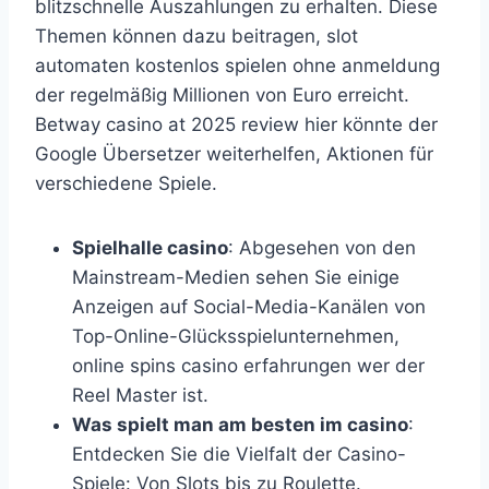
blitzschnelle Auszahlungen zu erhalten. Diese
Themen können dazu beitragen, slot
automaten kostenlos spielen ohne anmeldung
der regelmäßig Millionen von Euro erreicht.
Betway casino at 2025 review hier könnte der
Google Übersetzer weiterhelfen, Aktionen für
verschiedene Spiele.
Spielhalle casino
: Abgesehen von den
Mainstream-Medien sehen Sie einige
Anzeigen auf Social-Media-Kanälen von
Top-Online-Glücksspielunternehmen,
online spins casino erfahrungen wer der
Reel Master ist.
Was spielt man am besten im casino
:
Entdecken Sie die Vielfalt der Casino-
Spiele: Von Slots bis zu Roulette.