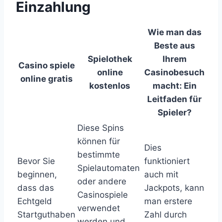
Einzahlung
Wie man das
Beste aus
Spielothek
Ihrem
Casino spiele
online
Casinobesuch
online gratis
kostenlos
macht: Ein
Leitfaden für
Spieler?
Diese Spins
können für
Dies
bestimmte
Bevor Sie
funktioniert
Spielautomaten
beginnen,
auch mit
oder andere
dass das
Jackpots, kann
Casinospiele
Echtgeld
man erstere
verwendet
Startguthaben
Zahl durch
werden und