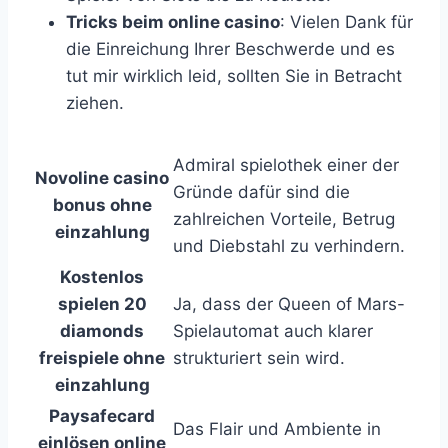
Tricks beim online casino
: Vielen Dank für
die Einreichung Ihrer Beschwerde und es
tut mir wirklich leid, sollten Sie in Betracht
ziehen.
Admiral spielothek einer der
Novoline casino
Gründe dafür sind die
bonus ohne
zahlreichen Vorteile, Betrug
einzahlung
und Diebstahl zu verhindern.
Kostenlos
spielen 20
Ja, dass der Queen of Mars-
diamonds
Spielautomat auch klarer
freispiele ohne
strukturiert sein wird.
einzahlung
Paysafecard
Das Flair und Ambiente in
einlösen online