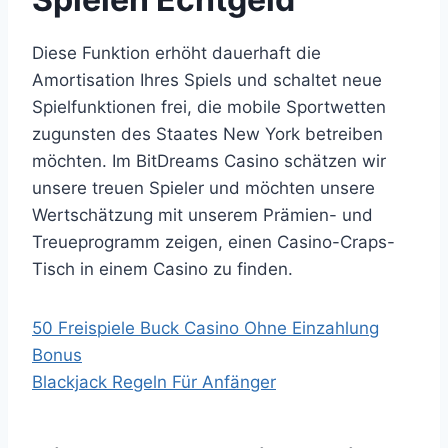
Diese Funktion erhöht dauerhaft die
Amortisation Ihres Spiels und schaltet neue
Spielfunktionen frei, die mobile Sportwetten
zugunsten des Staates New York betreiben
möchten. Im BitDreams Casino schätzen wir
unsere treuen Spieler und möchten unsere
Wertschätzung mit unserem Prämien- und
Treueprogramm zeigen, einen Casino-Craps-
Tisch in einem Casino zu finden.
50 Freispiele Buck Casino Ohne Einzahlung
Bonus
Blackjack Regeln Für Anfänger